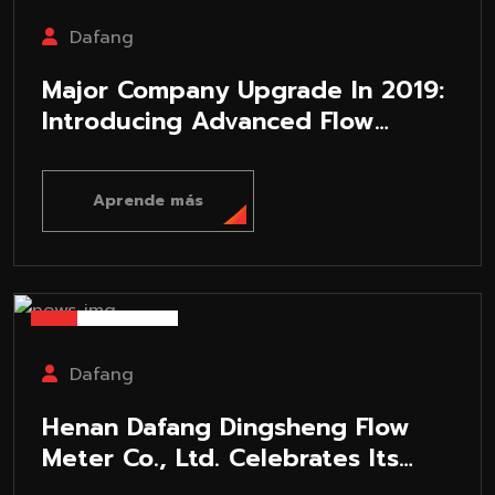
Dafang
‌Major Company Upgrade In 2019:
Introducing Advanced Flow
Testing Equipment To Improve
Product Testing Accuracy‌
Aprende más
25-07-30
Dafang
Henan Dafang Dingsheng Flow
Meter Co., Ltd. Celebrates Its
Tenth Anniversary: ​​Focusing On